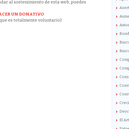
yudar al sostenimiento de esta web, puedes
Asert
ACER UN DONATIVO
Aume
que es totalmente voluntario)
Auto
Bond
Busc
Busc
Comp
Comp
Conse
Conv
Conv
Crec
Descu
El Ar
Entr