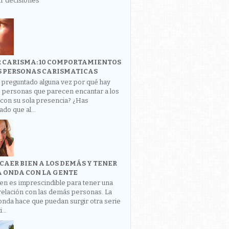
r decisiones
 CARISMA: 10 COMPORTAMIENTOS
S PERSONAS CARISMATICAS
 preguntado alguna vez por qué hay
s personas que parecen encantar a los
con su sola presencia? ¿Has
do que al...
CAER BIEN A LOS DEMÁS Y TENER
 ONDA CON LA GENTE
en es imprescindible para tener una
relación con las demás personas. La
nda hace que puedan surgir otra serie
...