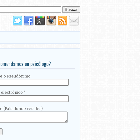
comendamos un psicólogo?
re
o Pseudónimo
 electrónico
*
je
(País donde resides)