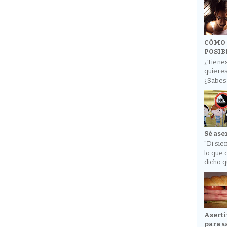
CÓMO 
POSIB
¿Tienes
quieres
¿Sabes 
Sé ase
"Di sie
lo que 
dicho q
Aserti
para s