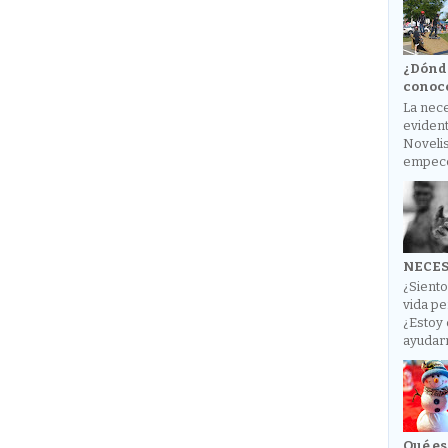
¿Dónde
conoce
La nec
evident
Novelis
empecé 
NECES
¿Siento
vida pe
¿Estoy
ayudar
Qué es