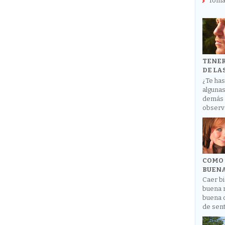
Toma
TENER
DE LA
¿Te has
alguna
demás 
observa
COMO 
BUENA
Caer bi
buena 
buena o
de senti