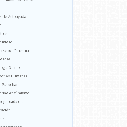
s de Autoayuda
o
tros
tunidad
ización Personal
idades
logia Online
ciones Humanas
r Escuchar
idad en tí mismo
ejor cada día
ración
dez