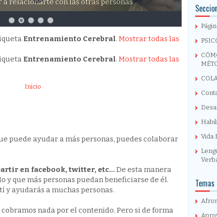
 a relacionarte con las otras personas
Seccion
Págin
tiqueta
Entrenamiento Cerebral
.
Mostrar todas las
PSIC
CÓMO
tiqueta
Entrenamiento Cerebral
.
Mostrar todas las
MÉT
COL
Inicio
Cont
Desar
Habil
Vida 
s que puede ayudar a más personas, puedes colaborar
Leng
Verb
tir en facebook, twitter, etc...
De esta manera
do y que más personas puedan beneficiarse de él.
Temas 
 tí y ayudarás a muchas personas.
Afro
e cobramos nada por el contenido. Pero si de forma
Apro