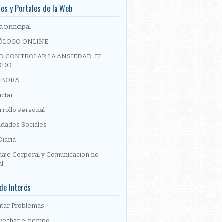
es y Portales de la Web
a principal
ÓLOGO ONLINE
 CONTROLAR LA ANSIEDAD: EL
ODO
ABORA
actar
rollo Personal
idades Sociales
Diaria
uaje Corporal y Comunicación no
al
de Interés
ntar Problemas
vechar el tiempo