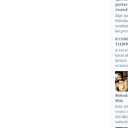
portar
cuando
Algo q
Navida
sentimi
las per
8 CON
TIEM
A veces
hacia a
hemos 
ocasion
Métod
Más
Este a
como co
del últ
método 