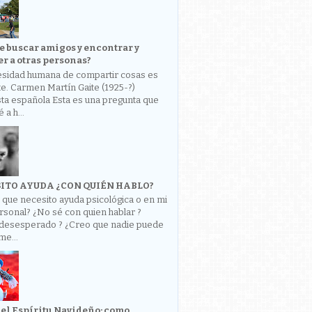
 buscar amigos y encontrar y
r a otras personas?
esidad humana de compartir cosas es
e. Carmen Martín Gaite (1925-?)
ta española Esta es una pregunta que
a h...
ITO AYUDA ¿CON QUIÉN HABLO?
 que necesito ayuda psicológica o en mi
rsonal? ¿No sé con quien hablar ?
 desesperado ? ¿Creo que nadie puede
me...
 el Espíritu Navideño: como