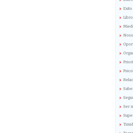
Exito
Libro
Mied
Noso
Opor
Organ
Prior
Psico
Rela
Sabe
Segur
Ser m
Supe
Timi