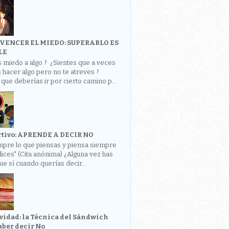
VENCER EL MIEDO: SUPERARLO ES
LE
 miedo a algo ? ¿Sientes que a veces
 hacer algo pero no te atreves ?
que deberías ir por cierto camino p...
rtivo: APRENDE A DECIR NO
mpre lo que piensas y piensa siempre
dices" (Cita anónima) ¿Alguna vez has
ue sí cuando querías decir...
vidad: la Técnica del Sándwich
aber decir No