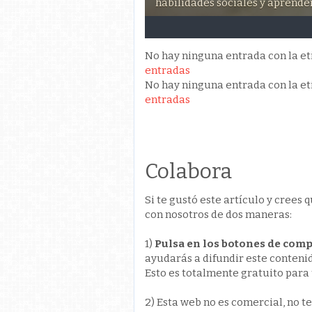
habilidades sociales y aprender
3
4
5
No hay ninguna entrada con la e
entradas
No hay ninguna entrada con la e
entradas
Colabora
Si te gustó este artículo y cree
con nosotros de dos maneras:
1)
Pulsa en los botones de compar
ayudarás a difundir este conteni
Esto es totalmente gratuito para
2) Esta web no es comercial, no t