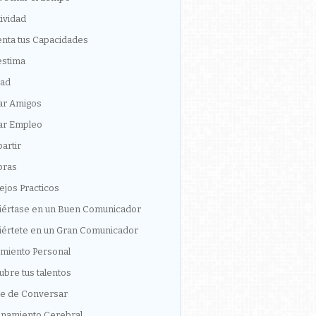
ividad
nta tus Capacidades
estima
ad
ar Amigos
ar Empleo
artir
ras
jos Practicos
iértase en un Buen Comunicador
iértete en un Gran Comunicador
imiento Personal
bre tus talentos
te de Conversar
enamiento Cerebral